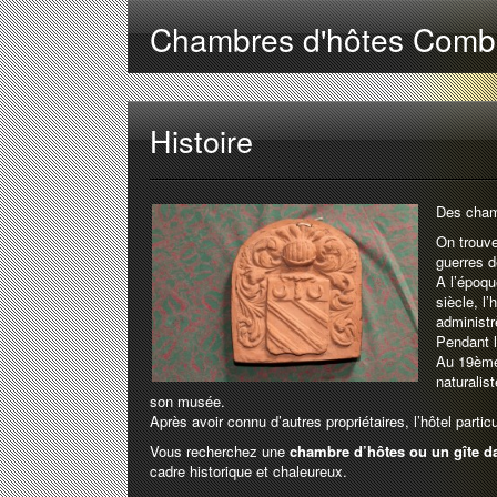
Chambres d'hôtes Comb
Histoire
Des chamb
On trouve
guerres de
A l’époqu
siècle, l
administrè
Pendant l
Au 19ème 
naturalist
son musée.
Après avoir connu d’autres propriétaires, l’hôtel part
Vous recherchez une
chambre d’hôtes ou un gîte da
cadre historique et chaleureux.